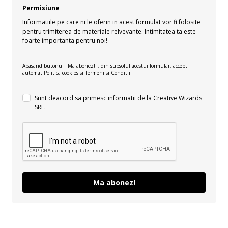
Permisiune
Informatiile pe care ni le oferin in acest formulat vor fi folosite
pentru trimiterea de materiale relvevante. Intimitatea ta este
foarte importanta pentru noi!
Apasand butonul "Ma abonez!", din subsolul acestui formular, accepti
automat Politica cookies si Termeni si Conditii.
Sunt deacord sa primesc informatii de la Creative Wizards
SRL.
Ma abonez!