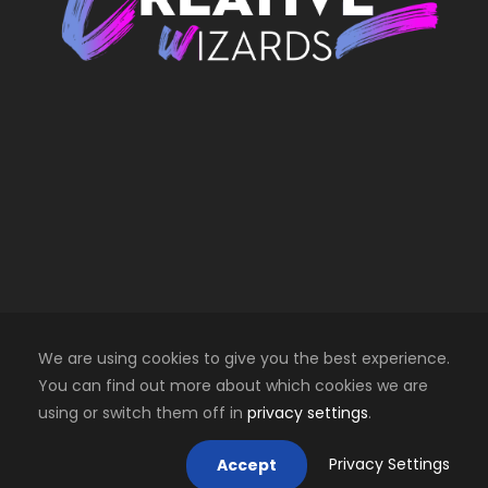
We are using cookies to give you the best experience.
You can find out more about which cookies we are
using or switch them off in
privacy settings
.
Copyright 2025 Creative Wizards SRL. All right
reserved
Privacy Settings
Accept