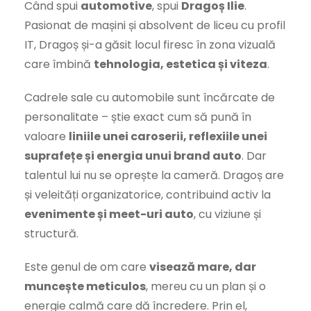
Când spui
automotive
, spui
Dragoș Ilie
.
Pasionat de mașini și absolvent de liceu cu profil
IT, Dragoș și-a găsit locul firesc în zona vizuală
care îmbină
tehnologia, estetica și viteza
.
Cadrele sale cu automobile sunt încărcate de
personalitate – știe exact cum să pună în
valoare
liniile unei caroserii, reflexiile unei
suprafețe și energia unui brand auto
. Dar
talentul lui nu se oprește la cameră. Dragoș are
și veleități organizatorice, contribuind activ la
evenimente și meet-uri auto
, cu viziune și
structură.
Este genul de om care
visează mare, dar
muncește meticulos
, mereu cu un plan și o
energie calmă care dă încredere. Prin el,